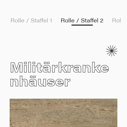
Rolle / Staffel 1
Rolle / Staffel 2
Rolle
Militärkranke
nhäuser