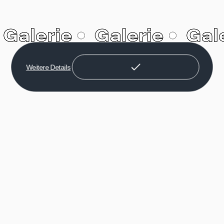
Galerie
Galerie
Gal
Weitere Details