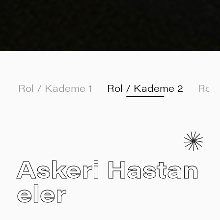
Rol / Kademe 1
Rol / Kademe 2
Rol 
Askeri Hastan
eler